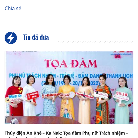
Chia sẻ
Tin đã đưa
Thủy điện An Khê – Ka Nak: Tọa đàm Phụ nữ Trách nhiệm -