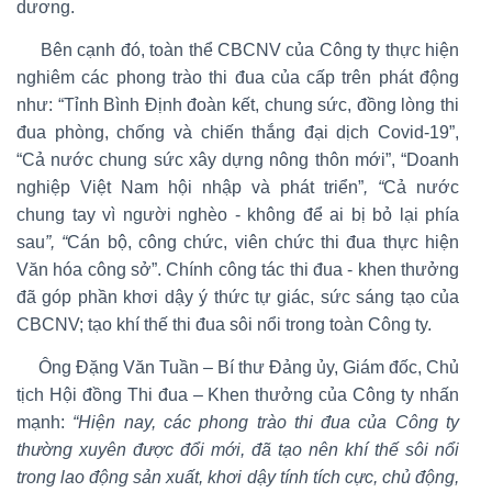
dương.
Bên cạnh đó, toàn thể CBCNV của Công ty thực hiện
nghiêm các phong trào thi đua của cấp trên phát động
như: “Tỉnh Bình Định đoàn kết, chung sức, đồng lòng thi
đua phòng, chống và chiến thắng đại dịch Covid-19”,
“Cả nước chung sức xây dựng nông thôn mới”, “Doanh
nghiệp Việt Nam hội nhập và phát triển”
,
“
Cả nước
chung tay vì người nghèo - không để ai bị bỏ lại phía
sau
”,
“
Cán bộ, công chức, viên chức thi đua thực hiện
Văn hóa công sở”. Chính công tác thi đua - khen thưởng
đã góp phần khơi dậy ý thức tự giác, sức sáng tạo của
CBCNV; tạo khí thế thi đua sôi nổi trong toàn Công ty.
Ông Đặng Văn Tuần – Bí thư Đảng ủy, Giám đốc, Chủ
tịch Hội đồng Thi đua – Khen thưởng của Công ty nhấn
mạnh:
“Hiện nay, các phong trào thi đua của Công ty
thường xuyên được đổi mới, đã tạo nên khí thế sôi nổi
trong lao động sản xuất, khơi dậy tính tích cực, chủ động,