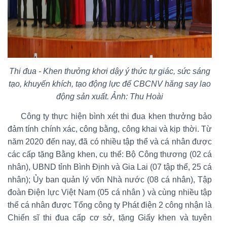
Thi đua - Khen thưởng khơi dậy ý thức tự giác, sức sáng
tạo, khuyến khích, tạo động lực để CBCNV hăng say lao
động sản xuất. Ảnh: Thu Hoài
Công ty thực hiện bình xét thi đua khen thưởng bảo
đảm tính chính xác, công bằng, công khai và kịp thời. Từ
năm 2020 đến nay, đã có nhiều tập thể và cá nhân được
các cấp tặng Bằng khen, cụ thể: Bộ Công thương (02 cá
nhân), UBND tỉnh Bình Định và Gia Lai (07 tập thể, 25 cá
nhân); Ủy ban quản lý vốn Nhà nước (08 cá nhân), Tập
đoàn Điện lực Việt Nam (05 cá nhân ) và cùng nhiều tập
thể cá nhân được Tổng công ty Phát điện 2 công nhận là
Chiến sĩ thi đua cấp cơ sở, tặng Giấy khen và tuyên