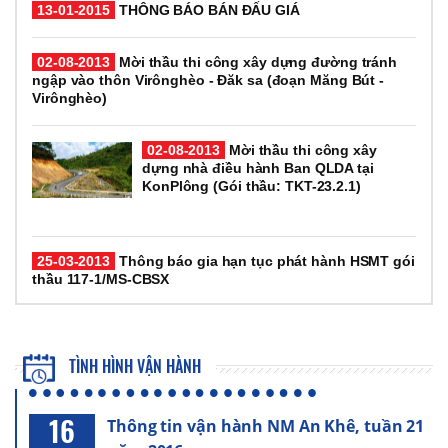
13-01-2015
THÔNG BÁO BÁN ĐẤU GIÁ
02-08-2013
Mời thầu thi công xây dựng đường tránh
ngập vào thôn Virônghèo - Đăk sa (đoạn Măng Bút -
Virônghèo)
02-08-2013
Mời thầu thi công xây
dựng nhà điều hành Ban QLDA tại
KonPlông (Gói thầu: TKT-23.2.1)
25-03-2013
Thông báo gia hạn tục phát hành HSMT gói
thầu 117-1/MS-CBSX
TÌNH HÌNH VẬN HÀNH
16
Thông tin vận hành NM An Khê, tuần 21