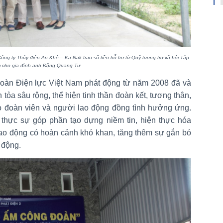
Công ty Thủy điện An Khê – Ka Nak
trao số tiền hỗ trợ từ Quỹ tương trợ xã hội Tập
m cho gia đình anh Đặng Quang Tư
oàn Điện lực Việt Nam phát động từ năm 2008 đã và
 tỏa sâu rộng, thể hiện tinh thần đoàn kết, tương thân,
o đoàn viên và người lao động đồng tình hưởng ứng.
thực sự góp phần tạo dựng niềm tin, hiện thực hóa
ao động có hoàn cảnh khó khan, tăng thêm sự gắn bó
 động.