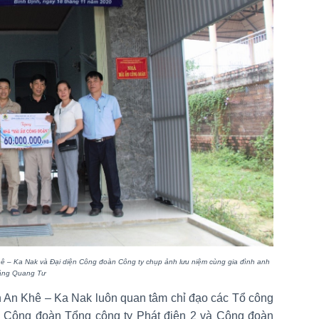
ê – Ka Nak và
Đại diện
Công đoàn Công ty chụp ảnh lưu niệm
cùng
gia đình
anh
ặng Quang Tư
 An Khê – Ka Nak luôn quan tâm chỉ đạo các Tổ công
về Công đoàn Tổng công ty Phát điện 2 và Công đoàn