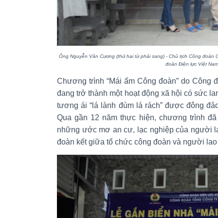
Ông
Nguyễn Văn Cương (thứ hai từ phải sang)
-
C
hủ tịch Công đoàn 
đoàn Điện lực Việt Na
Chương trình “Mái ấm Công đoàn” do Công đ
đang trở thành một hoạt động xã hội có sức lan
tương ái “lá lành đùm lá rách” được đông đả
Qua gần 12 năm thực hiện, chương trình đã 
những ước mơ an cư, lạc nghiệp của người l
đoàn kết giữa tổ chức công đoàn và người lao