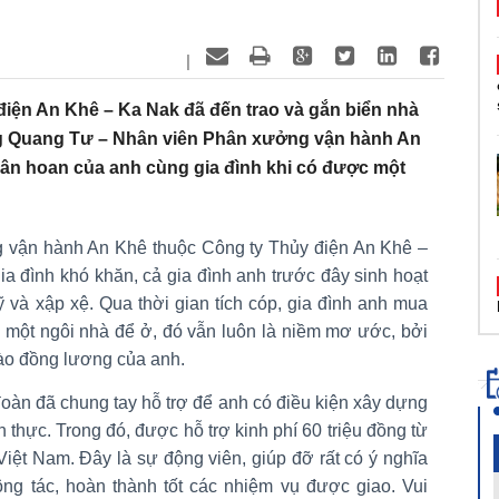
|
iện An Khê – Ka Nak đã đến trao và gắn biển nhà
g Quang Tư – Nhân viên Phân xưởng vận hành An
hân hoan của anh cùng gia đình khi có được một
 vận hành An Khê thuộc Công ty Thủy điện An Khê –
 đình khó khăn, cả gia đình anh trước đây sinh hoạt
ỹ và xập xệ. Qua thời gian tích cóp, gia đình anh mua
ột ngôi nhà để ở, đó vẫn luôn là niềm mơ ước, bởi
vào đồng lương của anh.
oàn đã chung tay hỗ trợ để anh có điều kiện xây dựng
thực. Trong đó, được hỗ trợ kinh phí 60 triệu đồng từ
iệt Nam. Đây là sự động viên, giúp đỡ rất có ý nghĩa
công tác, hoàn thành tốt các nhiệm vụ được giao. Vui