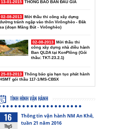
13-01-2015
THÔNG BÁO BÁN ĐẤU GIÁ
02-08-2013
Mời thầu thi công xây dựng
đường tránh ngập vào thôn Virônghèo - Đăk
sa (đoạn Măng Bút - Virônghèo)
02-08-2013
Mời thầu thi
công xây dựng nhà điều hành
Ban QLDA tại KonPlông (Gói
thầu: TKT-23.2.1)
25-03-2013
Thông báo gia hạn tục phát hành
HSMT gói thầu 117-1/MS-CBSX
TÌNH HÌNH VẬN HÀNH
16
Thông tin vận hành NM An Khê,
tuần 21 năm 2016
Thg5