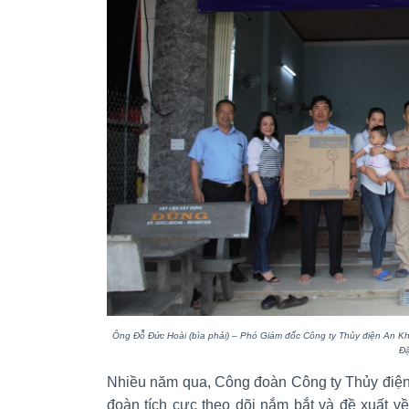
Ông Đỗ Đức Hoài (bìa phải) – Phó Giám đốc Công ty
Thủy điện An Kh
Đ
Nhiều năm qua, Công đoàn Công ty Thủy điện
đoàn tích cực theo dõi nắm bắt và đề xuất 