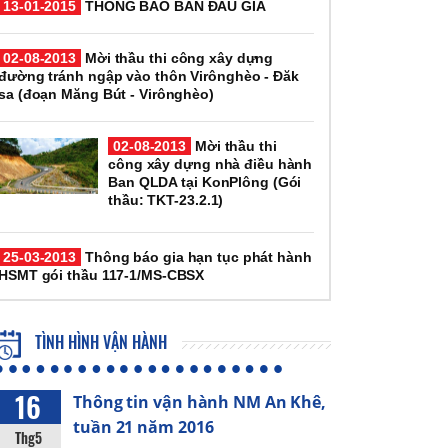
13-01-2015
THÔNG BÁO BÁN ĐẤU GIÁ
02-08-2013
Mời thầu thi công xây dựng
đường tránh ngập vào thôn Virônghèo - Đăk
sa (đoạn Măng Bút - Virônghèo)
02-08-2013
Mời thầu thi
công xây dựng nhà điều hành
Ban QLDA tại KonPlông (Gói
thầu: TKT-23.2.1)
25-03-2013
Thông báo gia hạn tục phát hành
HSMT gói thầu 117-1/MS-CBSX
TÌNH HÌNH VẬN HÀNH
16
Thông tin vận hành NM An Khê,
tuần 21 năm 2016
Thg5