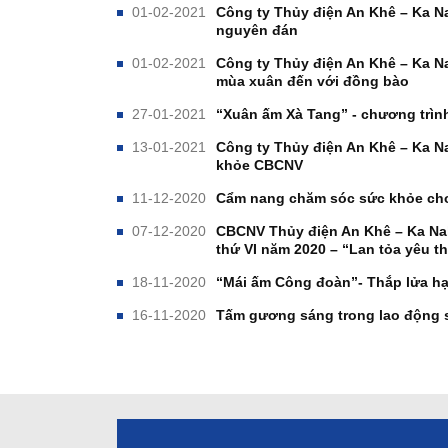
01-02-2021
Công ty Thủy điện An Khê – Ka N
nguyên đán
01-02-2021
Công ty Thủy điện An Khê – Ka N
mùa xuân đến với đồng bào
27-01-2021
“Xuân ấm Xà Tang” - chương trì
13-01-2021
Công ty Thủy điện An Khê – Ka N
khỏe CBCNV
11-12-2020
Cẩm nang chăm sóc sức khỏe c
07-12-2020
CBCNV Thủy điện An Khê – Ka Nak
thứ VI năm 2020 – “Lan tỏa yêu 
18-11-2020
“Mái ấm Công đoàn”- Thắp lửa h
16-11-2020
Tấm gương sáng trong lao động s