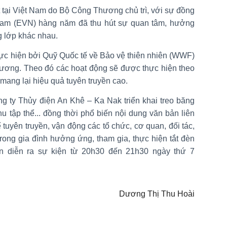
 tại Việt Nam do Bộ Công Thương chủ trì, với sự đồng
Nam (EVN) hàng năm đã thu hút sự quan tâm, hưởng
g lớp khác nhau.
hực hiện bởi Quỹ Quốc tế về Bảo vệ thiên nhiên (WWF)
ương. Theo đó các hoạt động sẽ được thực hiện theo
mang lại hiệu quả tuyên truyền cao.
g ty Thủy điện An Khê – Ka Nak triển khai treo băng
u tập thể... đồng thời phổ biến nội dung văn bản liên
tuyên truyền, vận động các tổ chức, cơ quan, đối tác,
ong gia đình hưởng ứng, tham gia, thực hiện tắt đèn
ian diễn ra sự kiện từ 20h30 đến 21h30 ngày thứ 7
Dương Thị Thu Hoài