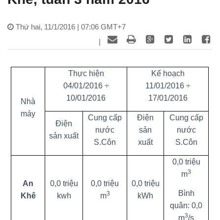
Thứ hai, 11/1/2016 | 07:06 GMT+7
|
Thực hiện
Kế hoạch
04/01/2016 ÷
11/01/2016 ÷
10/01/2016
17/01/2016
Nhà
máy
Cung cấp
Điện
Cung cấp
Điện
nước
sản
nước
sản xuất
S.Côn
xuất
S.Côn
0,0 triệu
3
m
An
0,0 triệu
0,0 triệu
0,0 triệu
Bình
3
Khê
kwh
m
kWh
quân: 0,0
3
m
/s