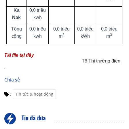
Ka
0,0 triệu
Nak
kwh
Tổng
0,0 triệu
­0,0 triệu
0,0 triệu
0,0 triệu
3
3
cộng
kwh
m
kWh
m
Tải file tại đây
Tổ Thị trường điện
,
Chia sẻ
Tin tức & hoạt động
:
Tin đã đưa