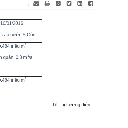
|
 10/01/2016
 cấp nước S.Côn
3
0,484 triệu m
3
h quân: 0,8 m
/s
3
0,484 triệu m
Tổ Thị trường điện