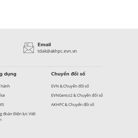
Email
tdak@akhpc.evn.vn
g dụng
Chuyển đổi số
 hành
EVN & Chuyển đổi số
ice
EVNGenco2 & Chuyển đổi số
MS
AKHPC & Chuyển đổi số
g đoàn Điện lực Việt
m