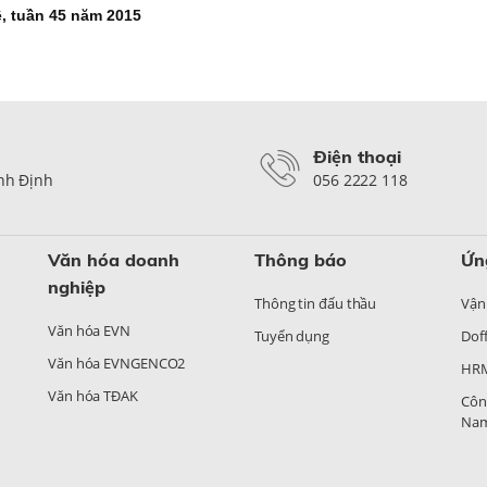
, tuần 45 năm 2015
Điện thoại
ình Định
056 2222 118
Văn hóa doanh
Thông báo
Ứn
nghiệp
Thông tin đấu thầu
Vận
Văn hóa EVN
Tuyển dụng
Doff
Văn hóa EVNGENCO2
HR
Văn hóa TĐAK
Côn
Na