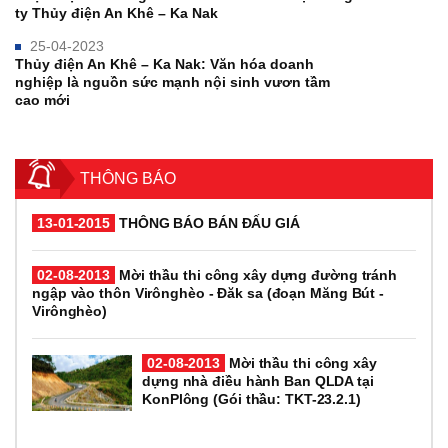
ty Thủy điện An Khê – Ka Nak
25-04-2023
Thủy điện An Khê – Ka Nak: Văn hóa doanh
nghiệp là nguồn sức mạnh nội sinh vươn tầm
cao mới
THÔNG BÁO
13-01-2015
THÔNG BÁO BÁN ĐẤU GIÁ
02-08-2013
Mời thầu thi công xây dựng đường tránh
ngập vào thôn Virônghèo - Đăk sa (đoạn Măng Bút -
Virônghèo)
02-08-2013
Mời thầu thi công xây
dựng nhà điều hành Ban QLDA tại
KonPlông (Gói thầu: TKT-23.2.1)