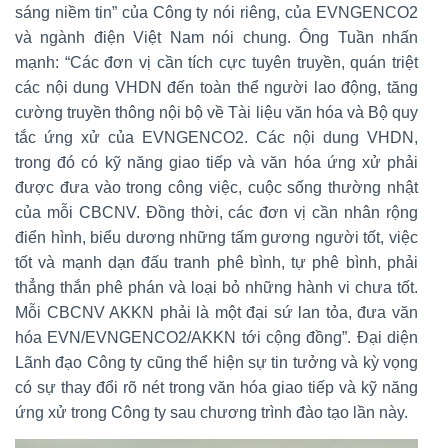
sáng niềm tin” của Công ty nói riêng, của EVNGENCO2
và ngành điện Việt Nam nói chung. Ông Tuần nhấn
mạnh: “Các đơn vị cần tích cực tuyên truyền, quán triệt
các nội dung VHDN đến toàn thể người lao động, tăng
cường truyền thông nội bộ về Tài liệu văn hóa và Bộ quy
tắc ứng xử của EVNGENCO2. Các nội dung VHDN,
trong đó có kỹ năng giao tiếp và văn hóa ứng xử phải
được đưa vào trong công việc, cuộc sống thường nhật
của mỗi CBCNV. Đồng thời, các đơn vị cần nhân rộng
điển hình, biểu dương những tấm gương người tốt, việc
tốt và mạnh dạn đấu tranh phê bình, tự phê bình, phải
thẳng thắn phê phán và loại bỏ những hành vi chưa tốt.
Mỗi CBCNV AKKN phải là một đại sứ lan tỏa, đưa văn
hóa EVN/EVNGENCO2/AKKN tới cộng đồng”. Đại diện
Lãnh đạo Công ty cũng thể hiện sự tin tưởng và kỳ vọng
có sự thay đổi rõ nét trong văn hóa giao tiếp và kỹ năng
ứng xử trong Công ty sau chương trình đào tạo lần này.