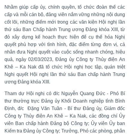
Nhằm giúp cấp ủy, chính quyền, tổ chức đoàn thể các
cấp và mỗi cán bộ, đảng viên nắm vững những nội dung
cốt lõi, những điểm mới trong các văn kiện Hội nghị lần
thứ sáu Ban Chấp hành Trung ương Đảng khóa XIII, từ
đó xây dựng kế hoạch thực hiện để cụ thể hóa Nghị
quyết phù hợp với tình hình, đặc điểm từng đơn vị, cá
nhân đưa Nghị quyết vào cuộc sống nhanh chóng, hiệu
quả, ngày 02/03/2023, Đảng ủy Công ty Thủy điện An
Khê – Ka Nak đã tổ chức Hội nghị học tập, quán triệt
Nghị quyết Hội nghị lần thứ sáu Ban chấp hành Trung
ương Đảng khóa XIII.
Tham dự Hội nghị có đ/c Nguyễn Quang Đức - Phó Bí
thư thường trực Đảng ủy Khối Doanh nghiệp tỉnh Bình
Định, đ/c Đặng Văn Tuần - Bí thư Đảng ủy, Giám đốc
Công ty Thủy điện An Khê – Ka Nak, các đồng chí Ủy
viên Ban chấp hành Đảng bộ Công ty; Ủy viên Ủy ban
Kiểm tra Đảng ủy Công ty; Trưởng, Phó các phòng, phân