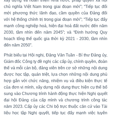
xây dựng và hoàn thiện Nhà nước pháp quyền xã hội
chủ nghĩa Việt Nam trong giai đoạn mới”; “Tiếp tục đổi
mới phương thức lãnh đạo, cầm quyền của Đảng đối
với hệ thống chính trị trong giai đoạn mới”; “Tiếp tục đẩy
mạnh công nghiệp hoá, hiện đại hoá đất nước đến năm
2030, tầm nhìn đến năm 2045”; và “Định hướng Quy
hoạch tổng thể quốc gia thời kỳ 2021 - 2030, tầm nhìn
đến năm 2050”.
Phát biểu tại Hội nghị, Đặng Văn Tuần - Bí thư Đảng ủy,
Giám đốc Công ty đề nghị các cấp ủy, chính quyền, đoàn
thể và mỗi cán bộ, đảng viên trên cơ sở những nội dung
được học tập, quán triệt, lựa chọn những nội dung phù
hợp gắn với chức năng, nhiệm vụ và điều kiện thực tế
của đơn vị mình, xây dựng nội dung thực hiện cụ thể bổ
sung vào Chương trình hành động thực hiện Nghị quyết
đại hội Đảng của cấp mình và chương trình công tác
năm 2023. Cấp ủy các Chi bộ trực thuộc căn cứ vào Tài
liệu học tập Nghị quyết, tiếp tục đẩy mạnh việc tuyên