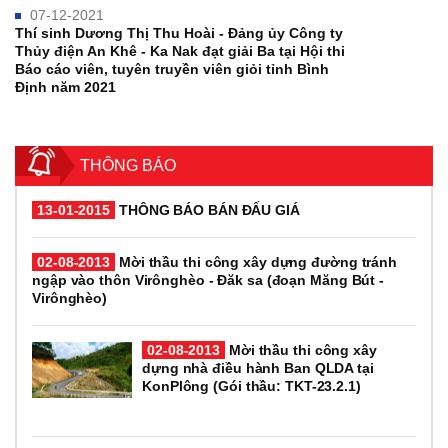
07-12-2021
Thí sinh Dương Thị Thu Hoài - Đảng ủy Công ty
Thủy điện An Khê - Ka Nak đạt giải Ba tại Hội thi
Báo cáo viên, tuyên truyền viên giỏi tỉnh Bình
Định năm 2021
THÔNG BÁO
13-01-2015
THÔNG BÁO BÁN ĐẤU GIÁ
02-08-2013
Mời thầu thi công xây dựng đường tránh
ngập vào thôn Virônghèo - Đăk sa (đoạn Măng Bút -
Virônghèo)
02-08-2013
Mời thầu thi công xây
dựng nhà điều hành Ban QLDA tại
KonPlông (Gói thầu: TKT-23.2.1)