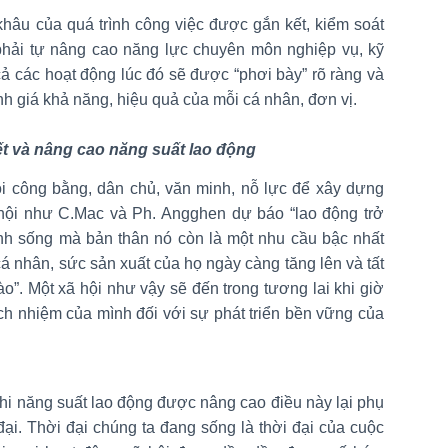
khâu của quá trình công việc được gắn kết, kiểm soát
hải tự nâng cao năng lực chuyên môn nghiệp vụ, kỹ
cả các hoạt động lúc đó sẽ được “phơi bày” rõ ràng và
h giá khả năng, hiệu quả của mỗi cá nhân, đơn vị.
t và nâng cao năng suất lao động
i công bằng, dân chủ, văn minh, nỗ lực để xây dựng
 hội như C.Mac và Ph. Angghen dự báo “lao động trở
nh sống mà bản thân nó còn là một nhu cầu bậc nhất
cá nhân, sức sản xuất của họ ngày càng tăng lên và tất
ào”. Một xã hội như vậy sẽ đến trong tương lai khi giờ
ch nhiệm của mình đối với sự phát triển bền vững của
 khi năng suất lao động được nâng cao điều này lại phụ
ại. Thời đại chúng ta đang sống là thời đại của cuộc