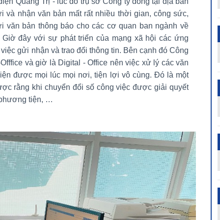
iện Quảng Trị - lúc đó trụ sở Công ty đóng tại địa bàn
i và nhận văn bản mất rất nhiều thời gian, công sức,
gửi văn bản thông báo cho các cơ quan ban ngành về
ng. Giờ đây với sự phát triển của mạng xã hội các ứng
 việc gửi nhận và trao đổi thông tin. Bên cạnh đó Công
ffice và giờ là Digital - Office nên việc xử lý các văn
hiện được mọi lúc mọi nơi, tiện lợi vô cùng. Đó là một
ược rằng khi chuyển đổi số công việc được giải quyết
, phương tiện, …