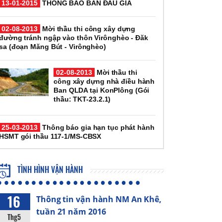
13-01-2015
THÔNG BÁO BÁN ĐẤU GIÁ
02-08-2013
Mời thầu thi công xây dựng
đường tránh ngập vào thôn Virônghèo - Đăk
sa (đoạn Măng Bút - Virônghèo)
02-08-2013
Mời thầu thi
công xây dựng nhà điều hành
Ban QLDA tại KonPlông (Gói
thầu: TKT-23.2.1)
25-03-2013
Thông báo gia hạn tục phát hành
HSMT gói thầu 117-1/MS-CBSX
TÌNH HÌNH VẬN HÀNH
16
Thông tin vận hành NM An Khê,
tuần 21 năm 2016
Thg5