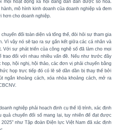
i mọi hoạt động xã hội đang dần dần được số hóa.
n hành, mô hình kinh doanh của doanh nghiệp và đem
ới hơn cho doanh nghiệp.
 chuyển đổi toàn diện và tổng thể, đòi hỏi sự tham gia
n. Vì vậy nó sẽ tạo ra sự gắn kết giữa các cá nhân và
t. Với sự phát triển của công nghệ số đã làm cho mọi
để trao đổi với nhau nhiều vấn đề. Nếu như trước đây
họp, hội nghị, hội thảo, các đơn vị phải chuyển bằng
hức họp trực tiếp đó có lẽ sẽ dần dần bị thay thế bởi
rút ngắn khoảng cách, xóa nhòa khoảng cách, mở ra
i CBCNV.
doanh nghiệp phải hoạch định cụ thể lộ trình, xác định
ệu quả chuyển đổi số mang lại, tuy nhiên để đạt được
m 2025” như Tập đoàn Điện lực Việt Nam đã xác định
c.