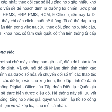
u, cập nhật, theo dõi các số liệu tổng hợp gặp nhiều khó
áo vấn đề để hoạch định ra đường lối chiến lược phát
m HRMS, ERP, PMIS, RCM, E-Office (hiện nay là D-
o thấy chỉ cần click chuột hệ thống đã có thể đáp ứng
ận tiện trong việc tra cứu, theo dõi, tổng hợp, báo cáo,
 khoa học, có tầm khái quát, có tính liên thông từ cấp
ông việc
ười sai chứ máy không bao giờ sai”, điều đó hoàn toàn
 ổn định. Và câu nói đó đã khẳng định tính chính xác
rình đã được số hóa và chuyển đổi số thì các thao tác
t các dữ liệu vào chương trình, theo lập trình để đánh
hống Digital - Office của Tập đoàn Điện lực Quốc gia
à sẽ thực hiện được điều đó. Hệ thống này sẽ lưu vết
thống, tổng hợp việc giải quyết văn bản, lập hồ sơ công
 nhiệm vụ và xếp loại cho mỗi cá nhân.