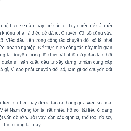
iến bộ hơn sẽ dần thay thế cái cũ. Tuy nhiên để cái mới
 không phải là điều dễ dàng. Chuyển đổi số cũng vậy,
số. Việc đầu tiên trong công tác chuyển đổi số là phải
ức, doanh nghiệp. Để thực hiện công tác này thời gian
 tác truyền thông, tổ chức rất nhiều lớp đào tạo, hội
c quản trị, sản xuất, đầu tư xây dựng,..nhằm cung cấp
 gì, vì sao phải chuyển đổi số, làm gì để chuyển đổi
 liệu, dữ liệu này được tạo ra thông qua việc số hóa.
Việt Nam đang tồn tại rất nhiều hồ sơ, tài liệu ở dạng
ột vấn đề lớn. Bởi vậy, cần xác định cụ thể loại hồ sơ,
ực hiện công tác này.