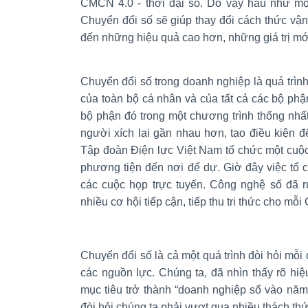
CMCN 4.0 - thời đại số. Do vậy hầu như mọ
Chuyển đổi số sẽ giúp thay đổi cách thức vậ
đến những hiệu quả cao hơn, những giá trị m
Chuyển đổi số trong doanh nghiệp là quá trình
của toàn bộ cá nhân và của tất cả các bộ phậ
bộ phận đó trong một chương trình thống nhấ
người xích lại gần nhau hơn, tạo điều kiện 
Tập đoàn Điện lực Việt Nam tổ chức một cuộc 
phương tiện đến nơi để dự. Giờ đây việc tổ c
các cuộc họp trực tuyến. Công nghệ số đã 
nhiều cơ hội tiếp cận, tiếp thu tri thức cho mỗ
Chuyển đổi số là cả một quá trình đòi hỏi mỗi 
các nguồn lực. Chúng ta, đã nhìn thấy rõ hi
mục tiêu trở thành “doanh nghiệp số vào nă
đòi hỏi chúng ta phải vượt qua nhiều thách thứ