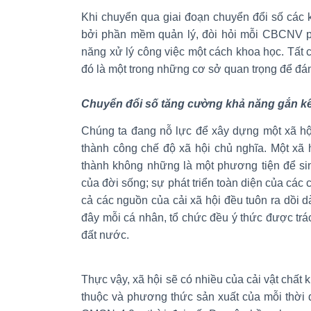
Khi chuyển qua giai đoạn chuyển đổi số các 
bởi phần mềm quản lý, đòi hỏi mỗi CBCNV p
năng xử lý công việc một cách khoa học. Tất 
đó là một trong những cơ sở quan trọng để đán
Chuyển đổi số tăng cường khả năng gắn kế
Chúng ta đang nỗ lực để xây dựng một xã hộ
thành công chế độ xã hội chủ nghĩa. Một xã
thành không những là một phương tiện để si
của đời sống; sự phát triển toàn diện của các 
cả các nguồn của cải xã hội đều tuôn ra dồi d
đây mỗi cá nhân, tổ chức đều ý thức được trá
đất nước.
Thực vậy, xã hội sẽ có nhiều của cải vật chất
thuộc và phương thức sản xuất của mỗi thời đ