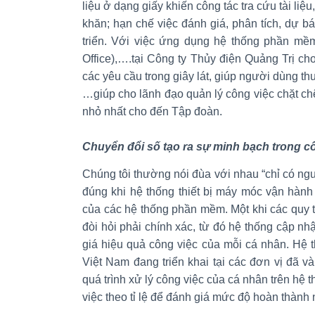
liệu ở dạng giấy khiến công tác tra cứu tài liệ
khăn; hạn chế việc đánh giá, phân tích, dự b
triển. Với việc ứng dụng hệ thống phần mề
Office),….tại Công ty Thủy điện Quảng Trị ch
các yêu cầu trong giây lát, giúp người dùng thu
…giúp cho lãnh đạo quản lý công việc chặt chẽ,
nhỏ nhất cho đến Tập đoàn.
Chuyển đổi số tạo ra sự minh bạch trong c
Chúng tôi thường nói đùa với nhau “chỉ có ng
đúng khi hệ thống thiết bị máy móc vận hành
của các hệ thống phần mềm. Một khi các quy t
đòi hỏi phải chính xác, từ đó hệ thống cập nhậ
giá hiệu quả công việc của mỗi cá nhân. Hệ t
Việt Nam đang triển khai tại các đơn vị đã v
quá trình xử lý công việc của cá nhân trên hệ 
việc theo tỉ lệ để đánh giá mức độ hoàn thành