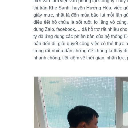
mới vào làm việc văn phòng tại Công ty Thủy đ
thị trấn Khe Sanh, huyện Hướng Hóa, việc gử
giấy mực, nhất là đến mùa bão lụt mỗi lần 
điều tiết hồ chứa là sốt ruột, lo lắng vô cù
dụng Zalo, facebook,… đã hỗ trợ rất nhiều cho
ty đã ứng dụng các phiên bản của hệ thống E-Of
bản đến đi, giải quyết công việc có thể thực 
trong rất nhiều dẫn chứng để chúng ta thấy đ
nhanh chóng, tiết kiệm về thời gian, nhân lực