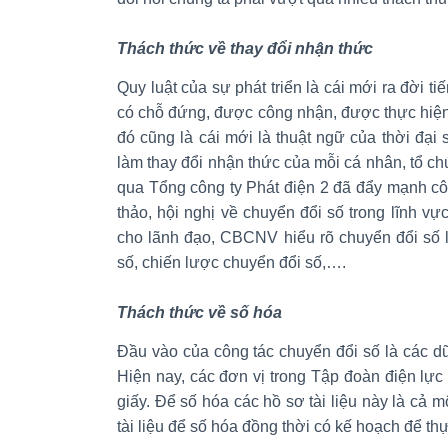
Thách thức về thay đổi nhận thức
Quy luật của sự phát triển là cái mới ra đời t
có chỗ đứng, được công nhận, được thực hiện
đó cũng là cái mới là thuật ngữ của thời đại 
làm thay đổi nhận thức của mỗi cá nhân, tổ ch
qua Tổng công ty Phát điện 2 đã đẩy mạnh công
thảo, hội nghị về chuyển đổi số trong lĩnh vự
cho lãnh đạo, CBCNV hiểu rõ chuyển đổi số là
số, chiến lược chuyển đổi số,….
Thách thức về số hóa
Đầu vào của công tác chuyển đổi số là các dữ
Hiện nay, các đơn vị trong Tập đoàn điện lực 
giấy. Để số hóa các hồ sơ tài liệu này là cả m
tài liệu để số hóa đồng thời có kế hoạch để th