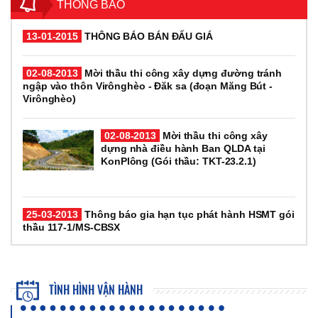
THÔNG BÁO
13-01-2015
THÔNG BÁO BÁN ĐẤU GIÁ
02-08-2013
Mời thầu thi công xây dựng đường tránh
ngập vào thôn Virônghèo - Đăk sa (đoạn Măng Bút -
Virônghèo)
02-08-2013
Mời thầu thi công xây
dựng nhà điều hành Ban QLDA tại
KonPlông (Gói thầu: TKT-23.2.1)
25-03-2013
Thông báo gia hạn tục phát hành HSMT gói
thầu 117-1/MS-CBSX
TÌNH HÌNH VẬN HÀNH