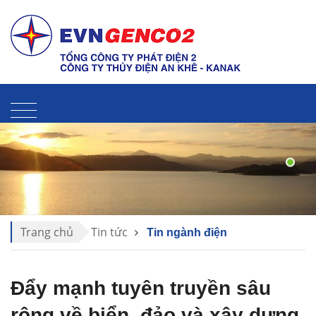
Liên hệ
Sitemap
Thư điện tử
Trang chủ
Tin tức
Tin ngành điện
Đẩy mạnh tuyên truyền sâu
rộng về biển, đảo và xây dựng,