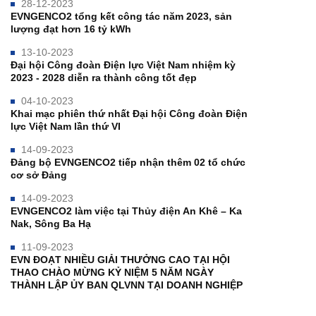
28-12-2023
EVNGENCO2 tổng kết công tác năm 2023, sản
lượng đạt hơn 16 tỷ kWh
13-10-2023
Đại hội Công đoàn Điện lực Việt Nam nhiệm kỳ
2023 - 2028 diễn ra thành công tốt đẹp
04-10-2023
Khai mạc phiên thứ nhất Đại hội Công đoàn Điện
lực Việt Nam lần thứ VI
14-09-2023
Đảng bộ EVNGENCO2 tiếp nhận thêm 02 tổ chức
cơ sở Đảng
14-09-2023
EVNGENCO2 làm việc tại Thủy điện An Khê – Ka
Nak, Sông Ba Hạ
11-09-2023
EVN ĐOẠT NHIỀU GIẢI THƯỞNG CAO TẠI HỘI
THAO CHÀO MỪNG KỶ NIỆM 5 NĂM NGÀY
THÀNH LẬP ỦY BAN QLVNN TẠI DOANH NGHIỆP