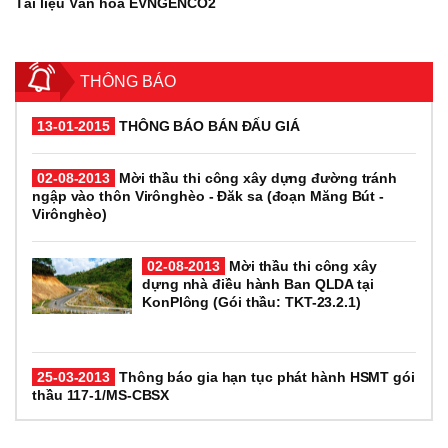
Tài liệu Văn hóa EVNGENCO2
THÔNG BÁO
13-01-2015
THÔNG BÁO BÁN ĐẤU GIÁ
02-08-2013
Mời thầu thi công xây dựng đường tránh
ngập vào thôn Virônghèo - Đăk sa (đoạn Măng Bút -
Virônghèo)
02-08-2013
Mời thầu thi công xây
dựng nhà điều hành Ban QLDA tại
KonPlông (Gói thầu: TKT-23.2.1)
25-03-2013
Thông báo gia hạn tục phát hành HSMT gói
thầu 117-1/MS-CBSX