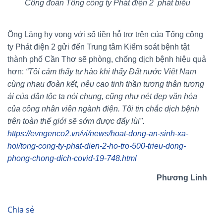
Công đoàn Tổng công ty Phát điện 2 phát biểu
Ông Lăng hy vọng với số tiền hỗ trợ trên của Tổng công
ty Phát điện 2 gửi đến Trung tâm Kiểm soát bệnh tật
thành phố Cần Thơ sẽ phòng, chống dịch bệnh hiệu quả
hơn:
“
Tôi cảm thấy tự hào khi thấy Đất nước Việt Nam
cùng nhau đoàn kết, nêu cao tinh thần tương thân tương
ái của dân tộc ta nói chung, cũng như nét đẹp văn hóa
của công nhân viên ngành điện. Tôi tin chắc dịch bệnh
trên toàn thế giới sẽ sớm được đẩy lùi"
.
https://evngenco2.vn/vi/news/hoat-dong-an-sinh-xa-
hoi/tong-cong-ty-phat-dien-2-ho-tro-500-trieu-dong-
phong-chong-dich-covid-19-748.html
Phương Linh
Chia sẻ