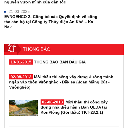
nguyên vươn mình của dân tộc
21-03-2025
EVNGENCO 2: Công bố các Quyết định về công
tác cán bộ tại Công ty Thủy điện An Khê – Ka
Nak
THÔNG BÁO
13-01-2015
THÔNG BÁO BÁN ĐẤU GIÁ
02-08-2013
Mời thầu thi công xây dựng đường tránh
ngập vào thôn Virônghèo - Đăk sa (đoạn Măng Bút -
Virônghèo)
02-08-2013
Mời thầu thi công xây
dựng nhà điều hành Ban QLDA tại
KonPlông (Gói thầu: TKT-23.2.1)